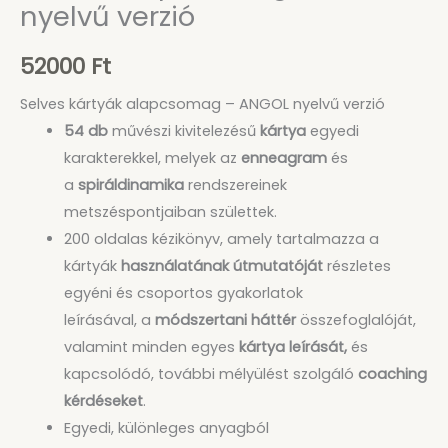
nyelvű verzió
52000
Ft
Selves kártyák alapcsomag – ANGOL nyelvű verzió
54 db
művészi kivitelezésű
kártya
egyedi
karakterekkel, melyek az
enneagram
és
a
spiráldinamika
rendszereinek
metszéspontjaiban születtek.
200 oldalas kézikönyv, amely tartalmazza a
kártyák
használatának útmutatóját
részletes
egyéni és csoportos gyakorlatok
leírásával, a
módszertani háttér
összefoglalóját,
valamint minden egyes
kártya leírását,
és
kapcsolódó, további mélyülést szolgáló
coaching
kérdéseket
.
Egyedi, különleges anyagból