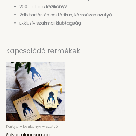
200 oldalas
kézikönyv
2db tartós és esztétikus, kézműves
szütyő
Exkluzív szakmai
klubtagság
Kapcsolódó termékek
Kártya + kézikönyv + szütyő
Selves alapcsomag