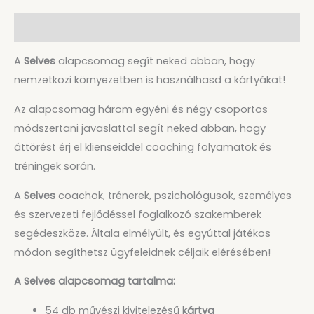
Leírás
A
Selves
alapcsomag segít neked abban, hogy
nemzetközi környezetben is használhasd a kártyákat!
Az alapcsomag három egyéni és négy csoportos
módszertani javaslattal segít neked abban, hogy
áttörést érj el klienseiddel coaching folyamatok és
tréningek során.
A
Selves
coachok, trénerek, pszichológusok, személyes
és szervezeti fejlődéssel foglalkozó szakemberek
segédeszköze. Általa elmélyült, és egyúttal játékos
módon segíthetsz ügyfeleidnek céljaik elérésében!
A Selves alapcsomag tartalma:
54 db művészi kivitelezésű
kártya