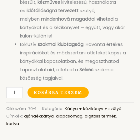
készült,
kézműves
kivitelezésű, használatra
és
időtállóságra tervezett
szütyő,
melyben
mindenhová magaddal viheted
a
kártyákat és a kézikönyvet – együtt, vagy akár
külön-külön is!
Exkluzív
szakmai klubtagság
. Havonta értékes
inspirációkat és módszertani ötleteket kapsz a
kártyákkal kapcsolatban, és megoszthatod
tapasztalataid, ötleteid a
Selves
szakmai
közösség tagjaival.
KOSÁRBA TESZEM
Cikkszám:
70-1
Kategória:
Kártya + kézikönyv + szütyő
Címkék:
ajándékkártya
,
alapcsomag
,
digitális termék
,
kartya