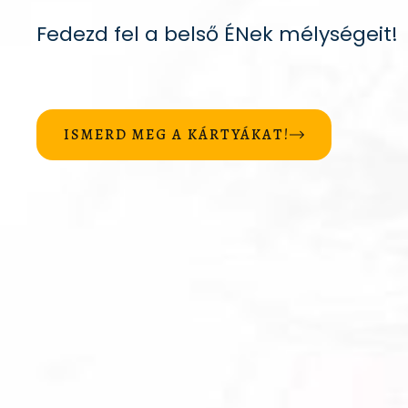
Fedezd fel a belső ÉNek mélységeit!
ISMERD MEG A KÁRTYÁKAT!