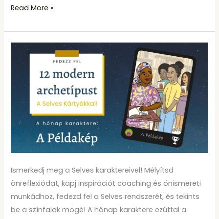
Read More »
Ismerd
meg
a
Selves
karaktereit!
2.
A
Példakép
Ismerkedj meg a Selves karaktereivel! Mélyítsd
önreflexiódat, kapj inspirációt coaching és önismereti
munkádhoz, fedezd fel a Selves rendszerét, és tekints
be a színfalak mögé! A hónap karaktere ezúttal a