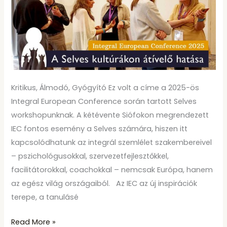
kultúrákon
átívelő
hatása
–
IEC
2025
Kritikus, Álmodó, Gyógyító Ez volt a címe a 2025-ös
Integral European Conference során tartott Selves
workshopunknak. A kétévente Siófokon megrendezett
IEC fontos esemény a Selves számára, hiszen itt
kapcsolódhatunk az integrál szemlélet szakembereivel
– pszichológusokkal, szervezetfejlesztőkkel,
facilitátorokkal, coachokkal – nemcsak Európa, hanem
az egész világ országaiból. Az IEC az új inspirációk
terepe, a tanulásé
Read More »