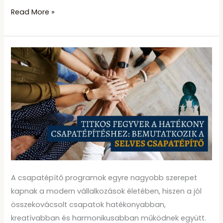
Read More »
Mély
és
hatékony
csapatépítés
a
Selves
Kártyákkal:
Tippek
és
javaslatok
A csapatépítő programok egyre nagyobb szerepet
szervezőknek
kapnak a modern vállalkozások életében, hiszen a jól
összekovácsolt csapatok hatékonyabban,
kreatívabban és harmonikusabban működnek együtt.