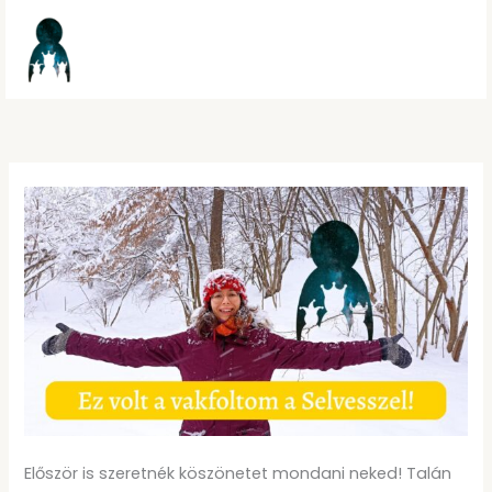
Skip
to
content
Ez
volt
a
vakfoltom
a
Selvesszel!
Először is szeretnék köszönetet mondani neked! Talán