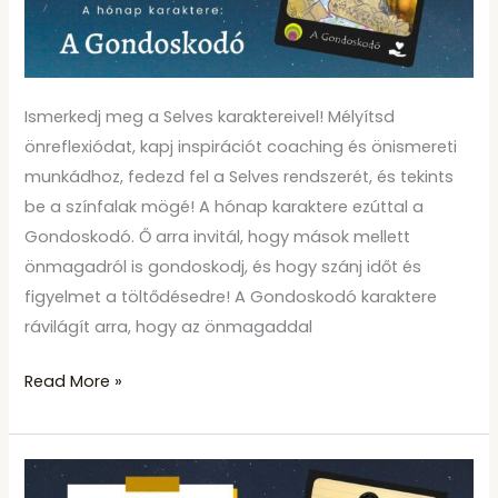
A
Gondoskodó
Ismerkedj meg a Selves karaktereivel! Mélyítsd
önreflexiódat, kapj inspirációt coaching és önismereti
munkádhoz, fedezd fel a Selves rendszerét, és tekints
be a színfalak mögé! A hónap karaktere ezúttal a
Gondoskodó. Ő arra invitál, hogy mások mellett
önmagadról is gondoskodj, és hogy szánj időt és
figyelmet a töltődésedre! A Gondoskodó karaktere
rávilágít arra, hogy az önmagaddal
Read More »
Ismerd