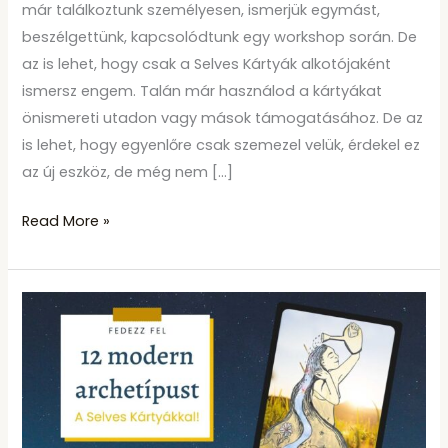
már találkoztunk személyesen, ismerjük egymást,
beszélgettünk, kapcsolódtunk egy workshop során. De
az is lehet, hogy csak a Selves Kártyák alkotójaként
ismersz engem. Talán már használod a kártyákat
önismereti utadon vagy mások támogatásához. De az
is lehet, hogy egyenlőre csak szemezel velük, érdekel ez
az új eszköz, de még nem […]
Read More »
Ismerd
meg
a
Selves
karaktereit!
4.