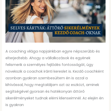
Áttörő
sikerélmények
kezdő
coach-
oknak
A coaching világa napjainkban egyre népszerűbb és
elterjedtebb. Ahogy a vállalkozások és egyének
felismerik a személyes fejlődés fontosságát, úgy
növekszik a coachok iránti kereslet is. Kezdő coachként
azonban gyakran szembesültem én is azzal a
kihívással, hogy megtaláljam azt az eszközt, aminek
segítségével gyorsan és hatékonyan áttörő
sikerélményeket tudnak elérni klienseimnél. Az elején én
is gyakran