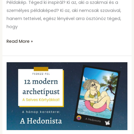
Példakép. Téged ki inspirál? Ki az, aki a szakmai és a
személyes példaképed? Ki az, aki nemcsak szavaival,
hanem tetteivel, egész lényével arra ösztönöz téged,
hogy
Read More »
Ismerd
meg
a
Selves
karaktereit!
I.
A
Hedonista