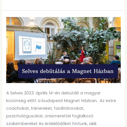
A
Selves
debütálása
a
Magnet
Házban
A Selves 2023. április 14-én debütált a magyar
közönség előtt a budapesti Magnet Házban. Az estre
coachokat, trénereket, facilitátorokat,
pszichológusokat, önismerettel foglalkozó
szakembereket és érdeklődőket hívtunk, akik