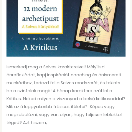
meg
a
Selves
karaktereit!
3.
A
Kritikus
Ismerkedj meg a Selves karaktereivel! Mélyítsd
önreflexiódat, kapj inspirációt coaching és önismereti
munkádhoz, fedezd fel a Selves rendszerét, és tekints
be a színfalak mögé! A hónap karaktere ezúttal a
Kritikus. Neked milyen a viszonyod a belső kritikusoddal?
Mik az ő leggyakoribb frázisai, ítéletei? Képes vagy
megzabolázni, vagy van olyan, hogy teljesen leblokkol
téged? Azt hiszem,