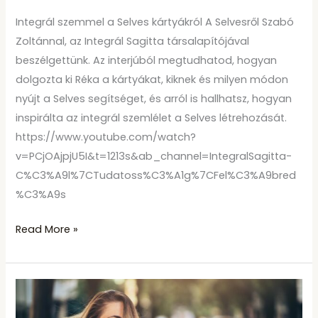
Integrál szemmel a Selves kártyákról A Selvesről Szabó
Zoltánnal, az Integrál Sagitta társalapítójával
beszélgettünk. Az interjúból megtudhatod, hogyan
dolgozta ki Réka a kártyákat, kiknek és milyen módon
nyújt a Selves segítséget, és arról is hallhatsz, hogyan
inspirálta az integrál szemlélet a Selves létrehozását.
https://www.youtube.com/watch?
v=PCjOAjpjU5I&t=1213s&ab_channel=IntegralSagitta-
C%C3%A9l%7CTudatoss%C3%A1g%7CFel%C3%A9bred
%C3%A9s
Read More »
Selves
kártyák: