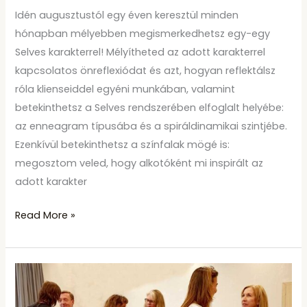
Idén augusztustól egy éven keresztül minden
hónapban mélyebben megismerkedhetsz egy-egy
Selves karakterrel! Mélyítheted az adott karakterrel
kapcsolatos önreflexiódat és azt, hogyan reflektálsz
róla klienseiddel egyéni munkában, valamint
betekinthetsz a Selves rendszerében elfoglalt helyébe:
az enneagram típusába és a spiráldinamikai szintjébe.
Ezenkívül betekinthetsz a színfalak mögé is:
megosztom veled, hogy alkotóként mi inspirált az
adott karakter
Read More »
A
Selves