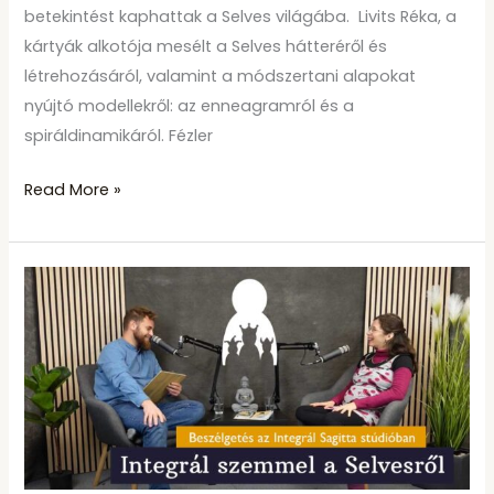
betekintést kaphattak a Selves világába. Livits Réka, a
kártyák alkotója mesélt a Selves hátteréről és
létrehozásáról, valamint a módszertani alapokat
nyújtó modellekről: az enneagramról és a
spiráldinamikáról. Fézler
Read More »
A
Selvesről
integrál
szemmel
–
interjú