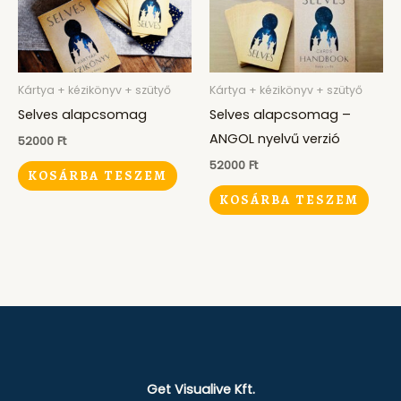
Kártya + kézikönyv + szütyő
Kártya + kézikönyv + szütyő
Selves alapcsomag
Selves alapcsomag –
ANGOL nyelvű verzió
52000
Ft
52000
Ft
KOSÁRBA TESZEM
KOSÁRBA TESZEM
Get Visualive Kft.