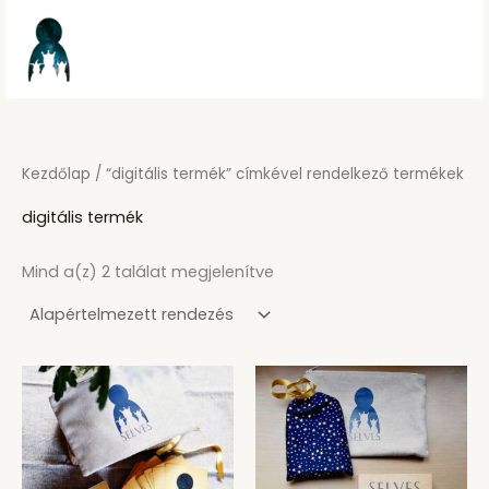
Skip
to
content
Kezdőlap
/ “digitális termék” címkével rendelkező termékek
digitális termék
Mind a(z) 2 találat megjelenítve