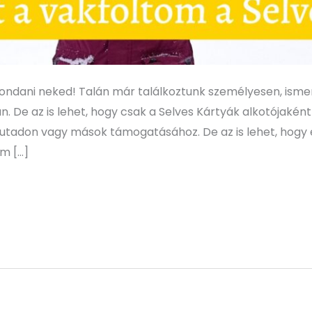
mondani neked! Talán már találkoztunk személyesen, isme
 De az is lehet, hogy csak a Selves Kártyák alkotójakén
 utadon vagy mások támogatásához. De az is lehet, hogy 
em […]