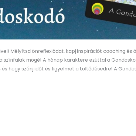
el! Mélyítsd önreflexiódat, kapj inspirációt coaching és
e a színfalak mögé! A hónap karaktere ezúttal a Gondoskod
 és hogy szánj időt és figyelmet a töltődésedre! A Gondos