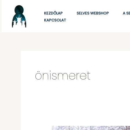
Skip
to
KEZDŐLAP
SELVES WEBSHOP
A S
KAPCSOLAT
content
önismeret
Ez