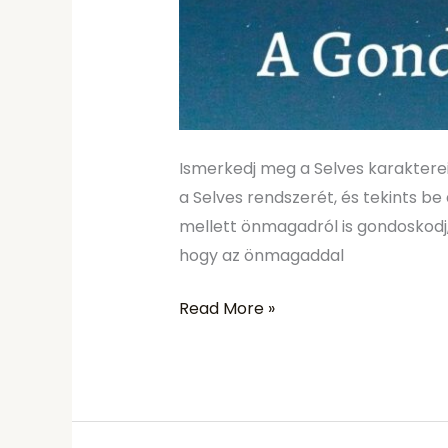
Ismerkedj meg a Selves karaktereiv
a Selves rendszerét, és tekints b
mellett önmagadról is gondoskodj,
hogy az önmagaddal
Read More »