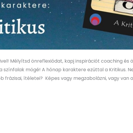
el! Mélyítsd önreflexiódat, kapj inspirációt coaching és
 a színfalak mögé! A hónap karaktere ezúttal a Kritikus. 
bb frázisai, ítéletei? Képes vagy megzabolázni, vagy van o