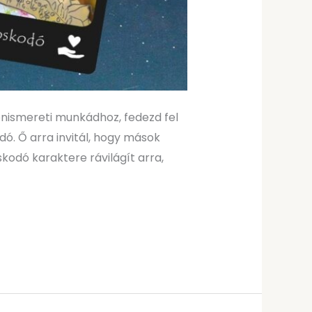
 önismereti munkádhoz, fedezd fel
ó. Ő arra invitál, hogy mások
kodó karaktere rávilágít arra,